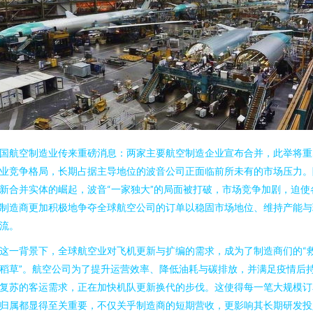
国航空制造业传来重磅消息：两家主要航空制造企业宣布合并，此举将重
业竞争格局，长期占据主导地位的波音公司正面临前所未有的市场压力。
新合并实体的崛起，波音“一家独大”的局面被打破，市场竞争加剧，迫使
制造商更加积极地争夺全球航空公司的订单以稳固市场地位、维持产能与
流。
这一背景下，全球航空业对飞机更新与扩编的需求，成为了制造商们的“
稻草”。航空公司为了提升运营效率、降低油耗与碳排放，并满足疫情后
复苏的客运需求，正在加快机队更新换代的步伐。这使得每一笔大规模订
归属都显得至关重要，不仅关乎制造商的短期营收，更影响其长期研发投