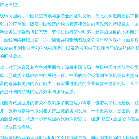
市场声望。
线转向国内，中国航空市场与旅游业的蓬勃发展，为飞机制造商提供了极
引力的订单池。随着中国经济的稳步复苏和促进内需政策的持续发力，国
游业务呈现强劲增长态势。节假日出行需求旺盛，新兴旅游目的地不断开
，航线网络持续加密，这些因素共同驱动着航空公司对窄体客机（如空客
320neo系列和波音737 MAX系列）以及适合国内干线和热门旅游航线的
的旺盛需求。
此，对于波音及其竞争对手而言，深耕中国市场，争取中国各大航空公司
单，已成为全球战略中的关键一环。中国的航空公司则在飞机采购中拥有
富的选择和更强的议价能力，有望通过更优的商业条款来更新机队，从而
步提升国内航线的运营效率与服务品质。
此国内旅游业务的繁荣不仅刺激了航空运力需求，也带动了机场建设、航
务、旅游地接等一系列相关产业链的协同发展。一个更高效、更密集、更
的航空网络，将进一步释放国内旅游消费潜力，促进“航空+旅游”的深度
，形成良性循环。
国航空制造业的合并风波加剧了全球订单竞争，而中国蓬勃的国内旅游市