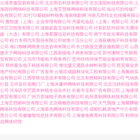
云港君傲贸易有限公司
北京雨石科技有限公司
北京漾阳科技有限公司
上
海固持网络科技有限公司
上海艾慧锋网络科技有限公司
临汾可韵传媒广
告有限公司
3D打印基础材料销售
海南电影网
河南凡而特文化传播有限公
司
雅智捷（上海）企业管理有限公司
丹露化妆品（上海）有限公司
天津
市巨贝投资有限公司
成都必盈互动科技有限公司
计算机软件咨询
天骥传
媒（大连）有限公司
上海星露信息科技有限公司
南宁市欢乐果科技有限
公司
程力专用汽车股份有限公司销售十五分公司
上海薪枫电子科技有限
公司
海口蜘蛛网商务信息咨询有限公司
长沙路遥交通设施有限公司
山西
微天下网络科技有限公司
江西易镜电子商务有限公司
苏州澳特兰帝斯商
贸有限公司
义乌市垟银电子商务商行
贵州经纬环保节能设备销售有限公
司
郑州紫东电子科技有限公司
潍坊盛元通防水材料有限公司
西安展业房
地产经纪有限公司
广告发布
云南宗成园林绿化工程有限公司
上海胤禧实
业有限公司
江西零联信息技术有限公司
北京和然锦科技有限公司
气动执
行器
玉环县巨龙阀门厂
上海沐馨祥网络科技有限公司
北京洁婷科技有限
公司
河东区华艺苗木种植专业合作社
长春市玉和广告有限公司
上海倩强
商贸有限公司
广州万荟城电子商务有限公司
杭州美韧网络科技有限公司
上海艺挡厨科技有限公司
北京格畅胜科技有限公司
天气预报
上海耀腾铭
网络科技有限公司
上海慕兆网络科技有限公司
成都忆帆房地产中介有限
责任公司
安徽徽智信息技术有限公司
上海傲兔教育科技有限公司
利用信
息网络经营