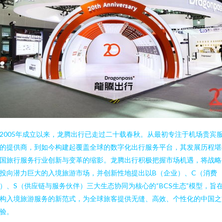
2005年成立以来，龙腾出行已走过二十载春秋。从最初专注于机场贵宾
的提供商，到如今构建起覆盖全球的数字化出行服务平台，其发展历程堪
国旅行服务行业创新与变革的缩影。龙腾出行积极把握市场机遇，将战略
投向潜力巨大的入境旅游市场，并创新性地提出以B（企业）、C（消费
）、S（供应链与服务伙伴）三大生态协同为核心的“BCS生态”模型，旨
构入境旅游服务的新范式，为全球旅客提供无缝、高效、个性化的中国之
验。