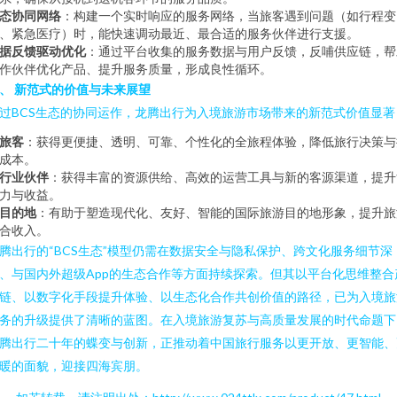
态协同网络
：构建一个实时响应的服务网络，当旅客遇到问题（如行程变
、紧急医疗）时，能快速调动最近、最合适的服务伙伴进行支援。
据反馈驱动优化
：通过平台收集的服务数据与用户反馈，反哺供应链，帮
作伙伴优化产品、提升服务质量，形成良性循环。
、 新范式的价值与未来展望
过BCS生态的协同运作，龙腾出行为入境旅游市场带来的新范式价值显著
旅客
：获得更便捷、透明、可靠、个性化的全旅程体验，降低旅行决策与
成本。
行业伙伴
：获得丰富的资源供给、高效的运营工具与新的客源渠道，提升
力与收益。
目的地
：有助于塑造现代化、友好、智能的国际旅游目的地形象，提升旅
合收入。
腾出行的“BCS生态”模型仍需在数据安全与隐私保护、跨文化服务细节深
、与国内外超级App的生态合作等方面持续探索。但其以平台化思维整合
链、以数字化手段提升体验、以生态化合作共创价值的路径，已为入境旅
务的升级提供了清晰的蓝图。在入境旅游复苏与高质量发展的时代命题下
腾出行二十年的蝶变与创新，正推动着中国旅行服务以更开放、更智能、
暖的面貌，迎接四海宾朋。