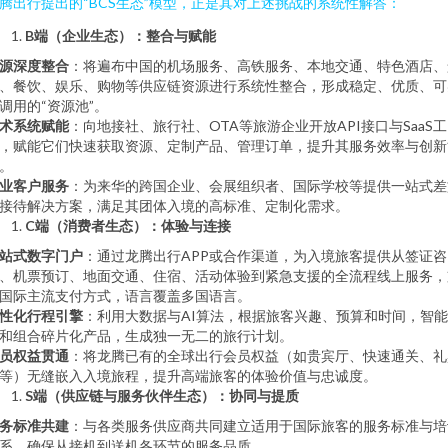
腾出行提出的“BCS生态”模型，正是其对上述挑战的系统性解答：
B端（企业生态）：整合与赋能
源深度整合
：将遍布中国的机场服务、高铁服务、本地交通、特色酒店、
、餐饮、娱乐、购物等供应链资源进行系统性整合，形成稳定、优质、可
调用的“资源池”。
术系统赋能
：向地接社、旅行社、OTA等旅游企业开放API接口与SaaS工
，赋能它们快速获取资源、定制产品、管理订单，提升其服务效率与创新
。
业客户服务
：为来华的跨国企业、会展组织者、国际学校等提供一站式差
接待解决方案，满足其团体入境的高标准、定制化需求。
C端（消费者生态）：体验与连接
站式数字门户
：通过龙腾出行APP或合作渠道，为入境旅客提供从签证咨
、机票预订、地面交通、住宿、活动体验到紧急支援的全流程线上服务，
国际主流支付方式，语言覆盖多国语言。
性化行程引擎
：利用大数据与AI算法，根据旅客兴趣、预算和时间，智
和组合碎片化产品，生成独一无二的旅行计划。
员权益贯通
：将龙腾已有的全球出行会员权益（如贵宾厅、快速通关、礼
等）无缝嵌入入境旅程，提升高端旅客的体验价值与忠诚度。
S端（供应链与服务伙伴生态）：协同与提质
务标准共建
：与各类服务供应商共同建立适用于国际旅客的服务标准与培
系，确保从接机到送机各环节的服务品质。