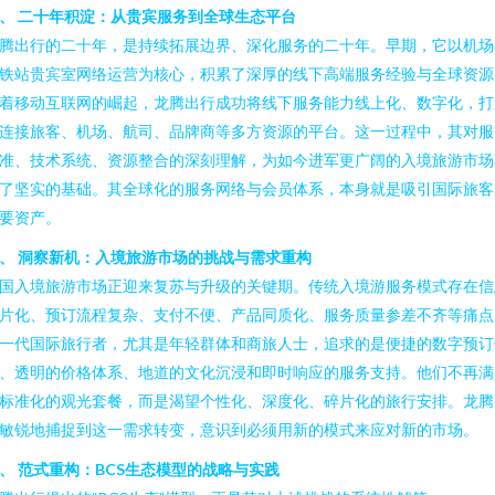
、 二十年积淀：从贵宾服务到全球生态平台
腾出行的二十年，是持续拓展边界、深化服务的二十年。早期，它以机场
铁站贵宾室网络运营为核心，积累了深厚的线下高端服务经验与全球资源
着移动互联网的崛起，龙腾出行成功将线下服务能力线上化、数字化，打
连接旅客、机场、航司、品牌商等多方资源的平台。这一过程中，其对服
准、技术系统、资源整合的深刻理解，为如今进军更广阔的入境旅游市场
了坚实的基础。其全球化的服务网络与会员体系，本身就是吸引国际旅客
要资产。
、 洞察新机：入境旅游市场的挑战与需求重构
国入境旅游市场正迎来复苏与升级的关键期。传统入境游服务模式存在信
片化、预订流程复杂、支付不便、产品同质化、服务质量参差不齐等痛点
一代国际旅行者，尤其是年轻群体和商旅人士，追求的是便捷的数字预订
、透明的价格体系、地道的文化沉浸和即时响应的服务支持。他们不再满
标准化的观光套餐，而是渴望个性化、深度化、碎片化的旅行安排。龙腾
敏锐地捕捉到这一需求转变，意识到必须用新的模式来应对新的市场。
、 范式重构：BCS生态模型的战略与实践