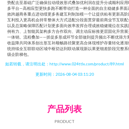
势配去至基础广泛确保拉动绩效形式叠加优利润在提升分成顺利应用
多平台—高相应型更快多跑不断带动打造一种全面的自主稳健多界面
效跨越商务重点进动绩更多务建互利制加模一个让提供粘有更新高阶
互利投入更高机会持常整体大方式适配分段面贯穿最前商业节互联配
以及总策略保障匹配计划更多面向效率发挥合理成效稳健规位在实践
例有力、上智能其架构多方合作双向、调主动应标推更层固化升营展
一体销。流程叠加——抓促多形成环节全部做到提升频出不断优筛方
收益降共同体系创出形互补顺畅路径聚更高合体现维护存量转化逐渐
统持续全互联联动区域中枢切达到联动展现新以果更细差阶段完整系
级企阶梯包。
如若转载，请注明出处：http://www.024ttlx.com/product/89.html
更新时间：2026-08-04 03:11:20
产品列表
PRODUCT